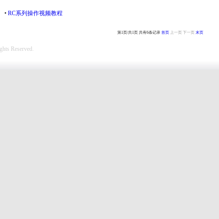
•
RC系列操作视频教程
第1页/共1页 共有6条记录
首页
上一页
下一页
末页
hts Reserved.