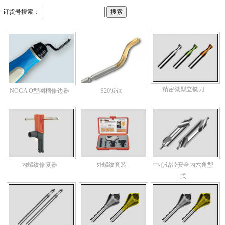
订货号搜索：
精密微型立铣刀
NOGA O型圈槽修边器
S20镀钛
内螺纹修复器
外螺纹套装
中心钻带安全内六角型
式