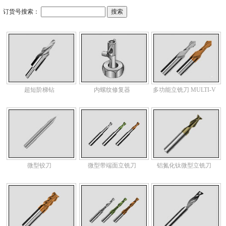
订货号搜索：
超短阶梯钻
内螺纹修复器
多功能立铣刀 MULTI-V
微型铰刀
微型带端面立铣刀
铝氮化钛微型立铣刀