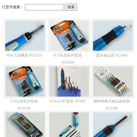
订货号搜索：
NOGA清槽器 NG3210
N刀头加长杆套装
柔夹修边器 SG1000
NG8300
S刀头加长杆套装
NOGA 007套装 SP1007
塑料便携式修边器套装
NG8350
EO2100