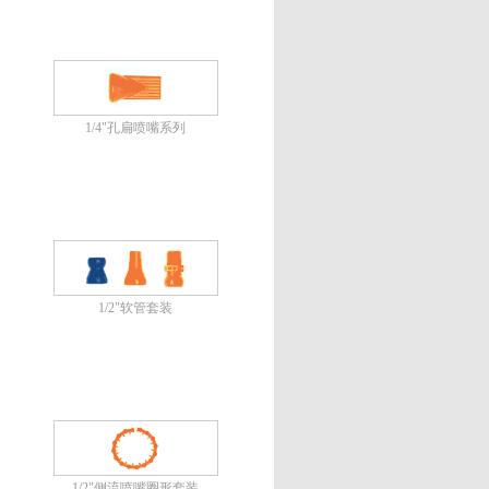
1/4"孔扁喷嘴系列
1/2"软管套装
1/2"侧流喷嘴圈形套装