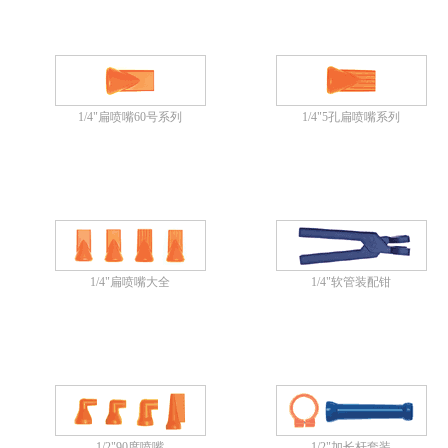
1/4"扁喷嘴60号系列
1/4"5孔扁喷嘴系列
1/4"扁喷嘴大全
1/4"软管装配钳
1/2"90度喷嘴
1/2"加长杆套装