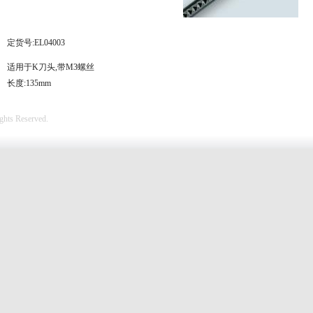
定货号:EL04003
适用于K刀头,带M3螺丝
长度:135mm
hts Reserved.